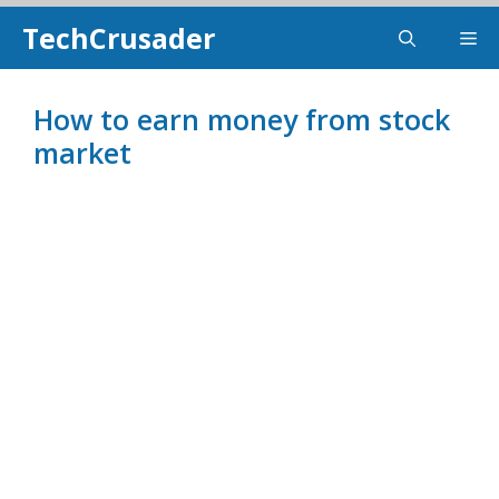
Skip
TechCrusader
Me
To
Content
How to earn money from stock
market