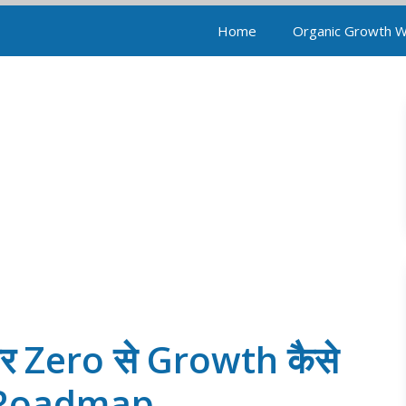
Home
Organic Growth 
र Zero से Growth कैसे
s Roadmap