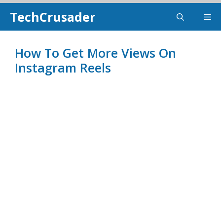
Skip
TechCrusader
Me
To
Content
How To Get More Views On
Instagram Reels